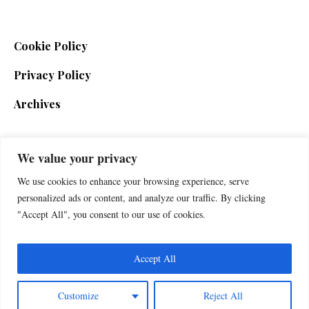
Cookie Policy
Privacy Policy
Archives
We value your privacy
SIGN UP FOR THE NEWSLETTER
We use cookies to enhance your browsing experience, serve
personalized ads or content, and analyze our traffic. By clicking
"Accept All", you consent to our use of cookies.
Accept All
Customize
Reject All
Foxherald © 2025 / All Rights Reserved