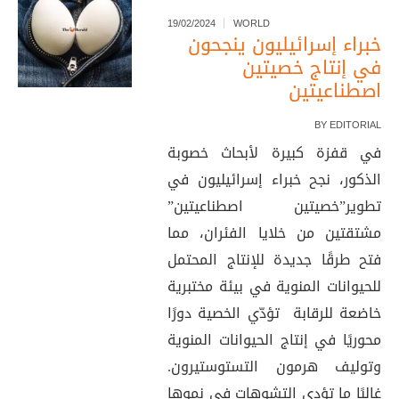
19/02/2024
WORLD
خبراء إسرائيليون ينجحون
في إنتاج خصيتين
اصطناعيتين
BY
EDITORIAL
في قفزة كبيرة لأبحاث خصوبة
الذكور، نجح خبراء إسرائيليون في
تطوير”خصيتين اصطناعيتين”
مشتقتين من خلايا الفئران، مما
فتح طرقًا جديدة للإنتاج المحتمل
للحيوانات المنوية في بيئة مختبرية
خاضعة للرقابة تؤدّي الخصية دورًا
محوريًا في إنتاج الحيوانات المنوية
وتوليف هرمون التستوستيرون.
غالبًا ما تؤدي التشوهات في نموها