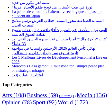
سبتة لغز يتكرر من جديد
ثورة في طب الأسنان: هل نودع طقم الأسنان قريباً؟
La pelure de citrouille : l’alternative écologique au plastique
qui vient du Japon
السيادة الصناعية محور التنمية: خطاب العرش يرسم ملامح
المغرب الجديد
الهيدروجين الأخضر في المغرب: آفاق اقتصادية واعدة وطموح
لقيادة السوق العالمية
كتاب “ذاكرة ملك”: لماذا يجب أن تقرأ سيرة الحسن الثاني بعد
33 عاماً؟
نهائي كأس العالم 2026: الأرجنتين وإسبانيا في مواجهة
تاريخية.. وفرنسا وإنجلترا على ميدالية العار
Les 5 Meilleurs Livres de Développement Personnel à Lire en
2026
Morocco’s Gaza gambit: A milestone for Trump’s peace plan
or a strategic mirage?
افتتاحية الثعلب (53)
Top Categories
Arts
(108)
Media
(136)
Business
(59)
Culture
(1)
World
(172)
Opinion
(78)
Sport
(92)