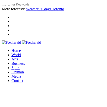
More forecasts:
Weather 30 days Toronto
Home
World
Arts
Business
Sport
Opinion
Media
Contact