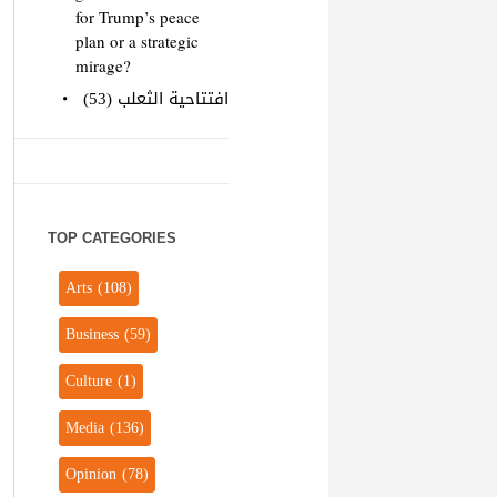
for Trump’s peace
plan or a strategic
mirage?
افتتاحية الثعلب (53)
TOP CATEGORIES
Arts
(108)
Business
(59)
Culture
(1)
Media
(136)
Opinion
(78)