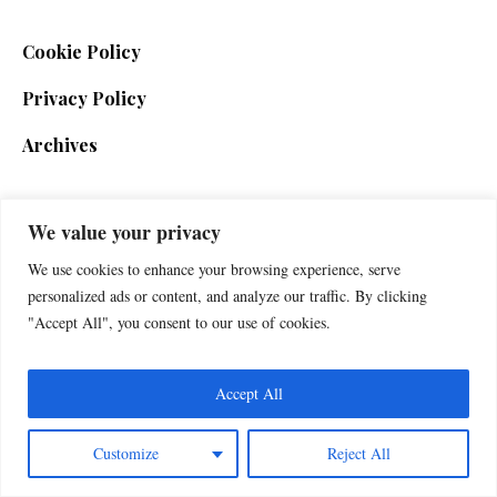
Cookie Policy
Privacy Policy
Archives
We value your privacy
SIGN UP FOR THE NEWSLETTER
We use cookies to enhance your browsing experience, serve
personalized ads or content, and analyze our traffic. By clicking
"Accept All", you consent to our use of cookies.
Accept All
Customize
Reject All
Foxherald © 2025 / All Rights Reserved