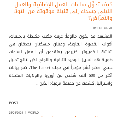
كيف تحوِّل ساعات العمل الإضافية والعمل
الليلي جسدك إلى قنبلة موقوتة من التوتر
والأمراض؟
BY
EDITORIAL
المشهد قد يكون مألوفاً: غرفة مكتب مكتظة بالملفات،
أكواب القهوة الفارغة، وعينان منهكتان تحدقان في
شاشة الكمبيوتر. كثيرون يعتقدون أن العمل لساعات
طويلة هو السبيل الوحيد للترقية والنجاح. لكن نتائج تحليل
علمي ضخم نُشر مؤخراً في مجلة The Lancet، ضم بيانات
أكثر من 600 ألف شخص من أوروبا والولايات المتحدة
وأستراليا، كشفت عن حقيقة مرعبة: الذين...
POST
15/08/2024
WORLD