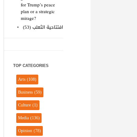
for Trump’s peace
plan or a strategic
mirage?
افتتاحية الثعلب (53)
TOP CATEGORIES
Arts
(108)
Business
(59)
Culture
(1)
Media
(136)
Opinion
(78)