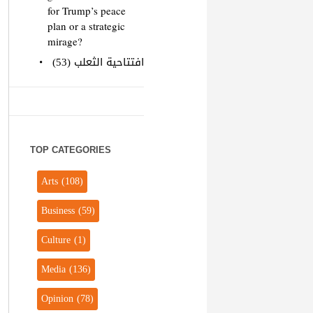
for Trump’s peace
plan or a strategic
mirage?
افتتاحية الثعلب (53)
TOP CATEGORIES
Arts
(108)
Business
(59)
Culture
(1)
Media
(136)
Opinion
(78)