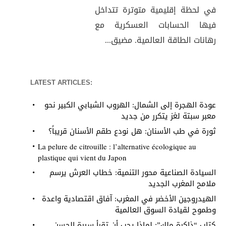
في لحظة إقليمية متوترة تتداخل
فيها الحسابات العسكرية مع
رهانات الطاقة العالمية. مضيق...
LATEST ARTICLES:
عودة الهجرة إلى الشمال: الهروب الشبابي الكبير نحو
معبر سبتة لغز يتكرر من جديد
ثورة في طب الأسنان: هل نودع طقم الأسنان قريباً؟
La pelure de citrouille : l’alternative écologique au
plastique qui vient du Japon
السيادة الصناعية محور التنمية: خطاب العرش يرسم
ملامح المغرب الجديد
الهيدروجين الأخضر في المغرب: آفاق اقتصادية واعدة
وطموح لقيادة السوق العالمية
كتاب “ذاكرة ملك”: لماذا يجب أن تقرأ سيرة الحسن