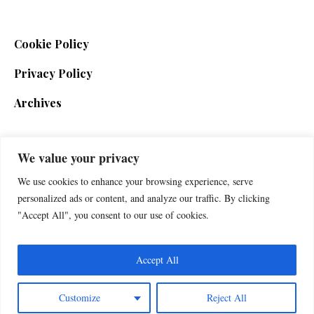
Cookie Policy
Privacy Policy
Archives
We value your privacy
SIGN UP FOR THE NEWSLETTER
We use cookies to enhance your browsing experience, serve
personalized ads or content, and analyze our traffic. By clicking
"Accept All", you consent to our use of cookies.
Accept All
Customize
Reject All
Foxherald © 2025 / All Rights Reserved