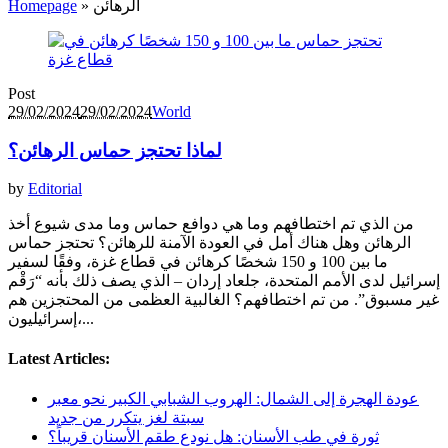
Homepage
»
الرهائن
Post
29/02/2024
29/02/2024
World
لماذا تحتجز حماس الرهائن؟
by
Editorial
من الذي تم اختطافهم وما هي دوافع حماس وما مدى شيوع أخذ
الرهائن وهل هناك أمل في العودة الآمنة للرهائن؟ تحتجز حماس
ما بين 100 و 150 شخصًا كرهائن في قطاع غزة، وفقًا لسفير
إسرائيل لدى الأمم المتحدة، جلعاد إردان – الذي يصف ذلك بأنه “رَقْم
غير مسبوق”. من تم اختطافهم؟ الغالبية العظمى من المحتجزين هم
إسرائيليون،...
Latest Articles:
عودة الهجرة إلى الشمال: الهروب الشبابي الكبير نحو معبر
سبتة لغز يتكرر من جديد
ثورة في طب الأسنان: هل نودع طقم الأسنان قريباً؟