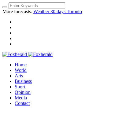
More forecasts:
Weather 30 days Toronto
Home
World
Arts
Business
Sport
Opinion
Media
Contact