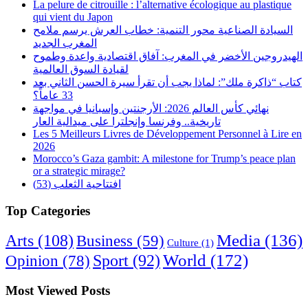
La pelure de citrouille : l’alternative écologique au plastique
qui vient du Japon
السيادة الصناعية محور التنمية: خطاب العرش يرسم ملامح
المغرب الجديد
الهيدروجين الأخضر في المغرب: آفاق اقتصادية واعدة وطموح
لقيادة السوق العالمية
كتاب “ذاكرة ملك”: لماذا يجب أن تقرأ سيرة الحسن الثاني بعد
33 عاماً؟
نهائي كأس العالم 2026: الأرجنتين وإسبانيا في مواجهة
تاريخية.. وفرنسا وإنجلترا على ميدالية العار
Les 5 Meilleurs Livres de Développement Personnel à Lire en
2026
Morocco’s Gaza gambit: A milestone for Trump’s peace plan
or a strategic mirage?
افتتاحية الثعلب (53)
Top Categories
Arts
(108)
Media
(136)
Business
(59)
Culture
(1)
World
(172)
Opinion
(78)
Sport
(92)
Most Viewed Posts