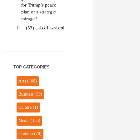
for Trump’s peace
plan or a strategic
mirage?
افتتاحية الثعلب (53)
TOP CATEGORIES
Arts
(108)
Business
(59)
Culture
(1)
Media
(136)
Opinion
(78)