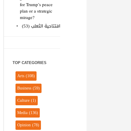
for Trump’s peace
plan or a strategic
mirage?
افتتاحية الثعلب (53)
TOP CATEGORIES
Arts
(108)
Business
(59)
Culture
(1)
Media
(136)
Opinion
(78)