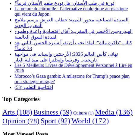
ثورة في طب الأسنان: هل نودع طقم الأسنان قريباً؟
La pelure de citrouille : l’alternative écologique au plastique
qui vient du Japon
السيادة الصناعية محور التنمية: خطاب العرش يرسم ملامح
المغرب الجديد
الهيدروجين الأخضر في المغرب: آفاق اقتصادية واعدة وطموح
لقيادة السوق العالمية
كتاب “ذاكرة ملك”: لماذا يجب أن تقرأ سيرة الحسن الثاني بعد
33 عاماً؟
نهائي كأس العالم 2026: الأرجنتين وإسبانيا في مواجهة
تاريخية.. وفرنسا وإنجلترا على ميدالية العار
Les 5 Meilleurs Livres de Développement Personnel à Lire en
2026
Morocco’s Gaza gambit: A milestone for Trump’s peace plan
or a strategic mirage?
افتتاحية الثعلب (53)
Top Categories
Arts
(108)
Media
(136)
Business
(59)
Culture
(1)
World
(172)
Opinion
(78)
Sport
(92)
Most Viewed Posts