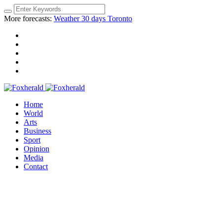
More forecasts:
Weather 30 days Toronto
Home
World
Arts
Business
Sport
Opinion
Media
Contact