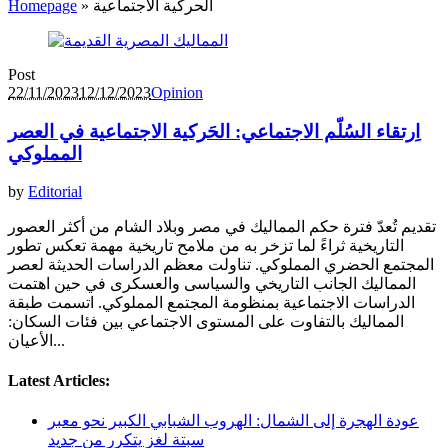
الحركية الاجتماعية
»
Homepage
Post
22/11/2023
12/12/2023
Opinion
اِرتقاء السُلّم الاجتماعي: الحَركية الاجتماعية في العصر
المملوكي
by
Editorial
تقديم تُعدّ فترة حكم المماليك في مصر وبلاد الشام من أكثر العصور
التاريخية ثراءً لما تزخر به من ملامح تاريخية مهمة تعكس تطور
المجتمع الحضري المملوكي. تناولت معظم الدراسات الحدیثة لعصر
المماليك الجانب التاريخي والسیاسی والعسكری في حين اهتمت
الدراسات الاجتماعية بمنظومة المجتمع المملوكي. اتسمت طبقة
المماليك بالتفاوت على المستوى الاجتماعي بين فئات السكان:
الأعيان...
Latest Articles:
عودة الهجرة إلى الشمال: الهروب الشبابي الكبير نحو معبر
سبتة لغز يتكرر من جديد