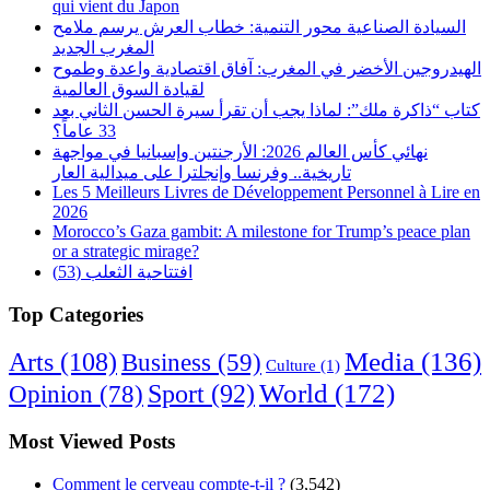
qui vient du Japon
السيادة الصناعية محور التنمية: خطاب العرش يرسم ملامح
المغرب الجديد
الهيدروجين الأخضر في المغرب: آفاق اقتصادية واعدة وطموح
لقيادة السوق العالمية
كتاب “ذاكرة ملك”: لماذا يجب أن تقرأ سيرة الحسن الثاني بعد
33 عاماً؟
نهائي كأس العالم 2026: الأرجنتين وإسبانيا في مواجهة
تاريخية.. وفرنسا وإنجلترا على ميدالية العار
Les 5 Meilleurs Livres de Développement Personnel à Lire en
2026
Morocco’s Gaza gambit: A milestone for Trump’s peace plan
or a strategic mirage?
افتتاحية الثعلب (53)
Top Categories
Arts
(108)
Media
(136)
Business
(59)
Culture
(1)
World
(172)
Opinion
(78)
Sport
(92)
Most Viewed Posts
Comment le cerveau compte-t-il ?
(3,542)