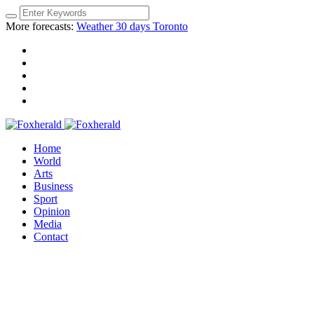
More forecasts:
Weather 30 days Toronto
Home
World
Arts
Business
Sport
Opinion
Media
Contact