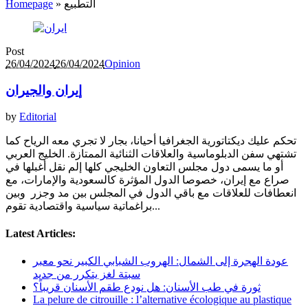
التطبيع
»
Homepage
Post
26/04/2024
26/04/2024
Opinion
إيران والجيران
by
Editorial
تحكم عليك ديكتاتورية الجغرافيا أحيانا، بجار لا تجري معه الرياح كما
تشتهي سفن الدبلوماسية والعلاقات الثنائية الممتازة. الخليج العربي
أو ما يسمى دول مجلس التعاون الخليجي كلها إلم نقل أغبلها في
صراع مع إيران، خصوصا الدول المؤثرة كالسعودية والإمارات، مع
انعطافات للعلاقات مع باقي الدول في المجلس بين مد وجزر وبين
براغماتية سياسية واقتصادية تقوم...
Latest Articles:
عودة الهجرة إلى الشمال: الهروب الشبابي الكبير نحو معبر
سبتة لغز يتكرر من جديد
ثورة في طب الأسنان: هل نودع طقم الأسنان قريباً؟
La pelure de citrouille : l’alternative écologique au plastique