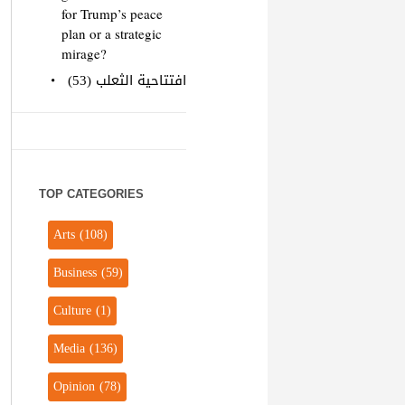
for Trump’s peace
plan or a strategic
mirage?
افتتاحية الثعلب (53)
TOP CATEGORIES
Arts
(108)
Business
(59)
Culture
(1)
Media
(136)
Opinion
(78)