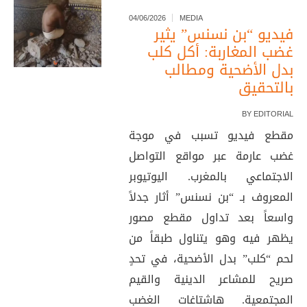
04/06/2026
MEDIA
فيديو “بن نسنس” يثير
غضب المغاربة: أكل كلب
بدل الأضحية ومطالب
بالتحقيق
BY
EDITORIAL
مقطع فيديو تسبب في موجة
غضب عارمة عبر مواقع التواصل
الاجتماعي بالمغرب. اليوتيوبر
المعروف بـ “بن نسنس” أثار جدلاً
واسعاً بعد تداول مقطع مصور
يظهر فيه وهو يتناول طبقاً من
لحم “كلب” بدل الأضحية، في تحدٍ
صريح للمشاعر الدينية والقيم
المجتمعية. هاشتاغات الغضب