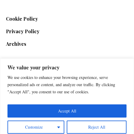
Cookie Policy
Privacy Policy
Archives
We value your privacy
SIGN UP FOR THE NEWSLETTER
We use cookies to enhance your browsing experience, serve
personalized ads or content, and analyze our traffic. By clicking
"Accept All", you consent to our use of cookies.
Accept All
Customize
Reject All
Foxherald © 2025 / All Rights Reserved