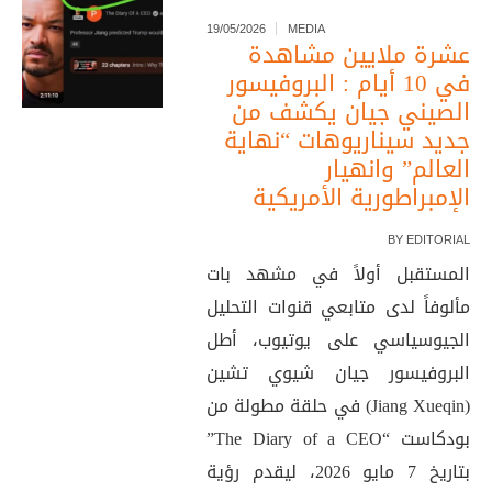
19/05/2026
MEDIA
عشرة ملايين مشاهدة
في 10 أيام : البروفيسور
الصيني جيان يكشف من
جديد سيناريوهات “نهاية
العالم” وانهيار
الإمبراطورية الأمريكية
BY
EDITORIAL
المستقبل أولاً في مشهد بات
مألوفاً لدى متابعي قنوات التحليل
الجيوسياسي على يوتيوب، أطل
البروفيسور جيان شيوي تشين
(Jiang Xueqin) في حلقة مطولة من
بودكاست “The Diary of a CEO”
بتاريخ 7 مايو 2026، ليقدم رؤية