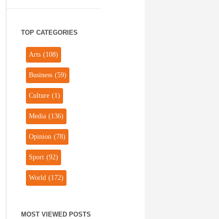
TOP CATEGORIES
Arts
(108)
Business
(59)
Culture
(1)
Media
(136)
Opinion
(78)
Sport
(92)
World
(172)
MOST VIEWED POSTS