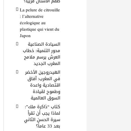
طقم الأسنان قريباً؟
La pelure de citrouille
: l’alternative
écologique au
plastique qui vient du
Japon
السيادة الصناعية
محور التنمية: خطاب
العرش يرسم ملامح
المغرب الجديد
الهيدروجين الأخضر
في المغرب: آفاق
اقتصادية واعدة
وطموح لقيادة
السوق العالمية
كتاب “ذاكرة ملك”:
لماذا يجب أن تقرأ
سيرة الحسن الثاني
بعد 33 عاماً؟