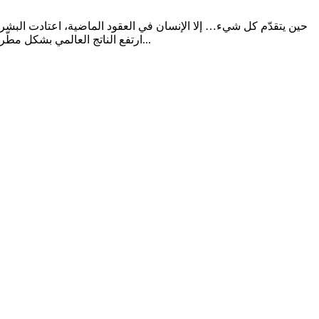
حين يتقدّم كل شيء… إلا الإنسان في العقود الماضية، اعتادت البشر
ارتفع الناتج العالمي بشكل مطّرد خلال الثلاثين سنة الماضية، كما تضاعفت القدرة الحاسوبية آلاف المرات منذ بداية الألفية. ومع ذلك، تشير تقارير الصحة العالمية إلى منحنى...