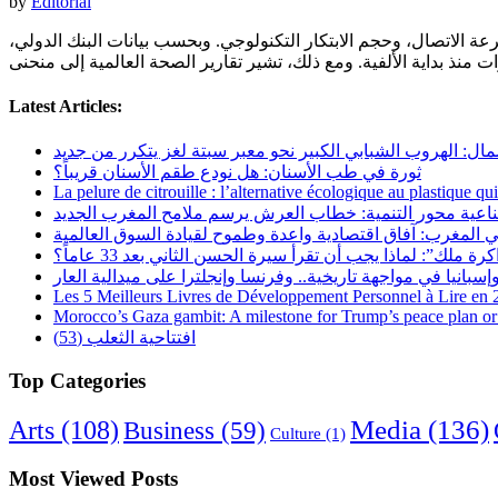
by
Editorial
ة الاتصال، وحجم الابتكار التكنولوجي. وبحسب بيانات البنك الدولي،
Latest Articles:
مال: الهروب الشبابي الكبير نحو معبر سبتة لغز يتكرر من جديد
ثورة في طب الأسنان: هل نودع طقم الأسنان قريباً؟
La pelure de citrouille : l’alternative écologique au plastique qu
ناعية محور التنمية: خطاب العرش يرسم ملامح المغرب الجديد
 المغرب: آفاق اقتصادية واعدة وطموح لقيادة السوق العالمية
رة ملك”: لماذا يجب أن تقرأ سيرة الحسن الثاني بعد 33 عاماً؟
Les 5 Meilleurs Livres de Développement Personnel à Lire en
Morocco’s Gaza gambit: A milestone for Trump’s peace plan or 
افتتاحية الثعلب (53)
Top Categories
Arts
(108)
Media
(136)
Business
(59)
Culture
(1)
Most Viewed Posts