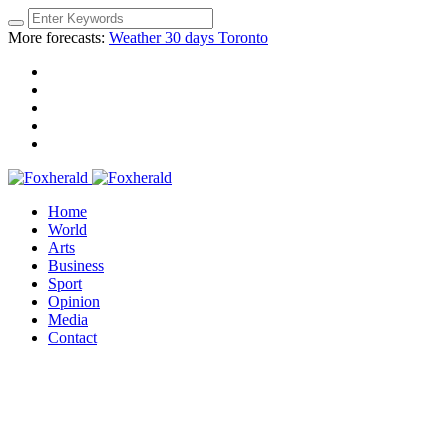
More forecasts:
Weather 30 days Toronto
Home
World
Arts
Business
Sport
Opinion
Media
Contact