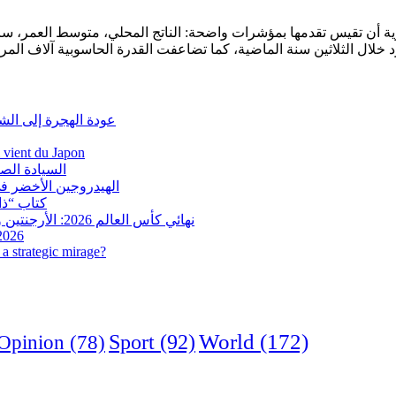
ية أن تقيس تقدمها بمؤشرات واضحة: الناتج المحلي، متوسط العمر، سرع
عودة الهجرة إلى الش
i vient du Japon
السيادة الص
الهيدروجين الأخضر في
كتاب “ذاك
نهائي كأس العالم 2026: الأرجنتين وإسبانيا في مواجهة تاريخية.. وفرنسا وإنجلترا على ميدالية العار
 2026
a strategic mirage?
World
(172)
Opinion
(78)
Sport
(92)