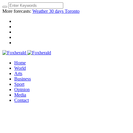
More forecasts:
Weather 30 days Toronto
Home
World
Arts
Business
Sport
Opinion
Media
Contact