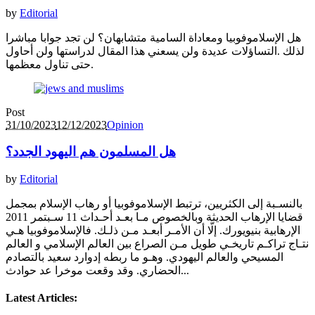
by
Editorial
هل الإسلاموفوبيا ومعاداة السامية متشابهان؟ لن تجد جوابا مباشرا
لذلك .التساؤلات عديدة ولن يسعني هذا المقال لدراستها ولن أحاول
حتى تناول معظمها.
Post
31/10/2023
12/12/2023
Opinion
هل المسلمون هم اليهود الجدد؟
by
Editorial
بالنسـبة إلى الكثريين، ترتبط الإسلاموفوبيا أو رهاب الإسلام بمجمل
قضايا الإرهاب الحديثة وبالخصوص مـا بعـد أحـداث 11 سـبتمر 2011
الإرهابية بنيويورك. إلَّا أن الأمـر أبعـد مـن ذلـك. فالإسلاموفوبيا هـي
نتـاج تراكـم تاريخـي طويل مـن الصراع بين العالم الإسلامي و العالم
المسيحي والعالم اليهودي. وهـو ما ربطه إدوارد سعيد بالتصادم
الحضاري. وقد وقعت موخرا عد حوادث...
Latest Articles: