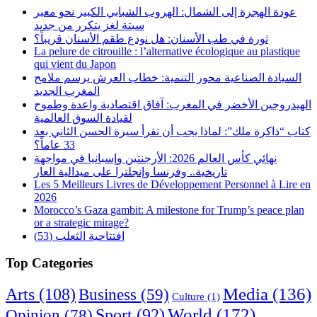
عودة الهجرة إلى الشمال: الهروب الشبابي الكبير نحو معبر
سبتة لغز يتكرر من جديد
ثورة في طب الأسنان: هل نودع طقم الأسنان قريباً؟
La pelure de citrouille : l’alternative écologique au plastique
qui vient du Japon
السيادة الصناعية محور التنمية: خطاب العرش يرسم ملامح
المغرب الجديد
الهيدروجين الأخضر في المغرب: آفاق اقتصادية واعدة وطموح
لقيادة السوق العالمية
كتاب “ذاكرة ملك”: لماذا يجب أن تقرأ سيرة الحسن الثاني بعد
33 عاماً؟
نهائي كأس العالم 2026: الأرجنتين وإسبانيا في مواجهة
تاريخية.. وفرنسا وإنجلترا على ميدالية العار
Les 5 Meilleurs Livres de Développement Personnel à Lire en
2026
Morocco’s Gaza gambit: A milestone for Trump’s peace plan
or a strategic mirage?
افتتاحية الثعلب (53)
Top Categories
Arts
(108)
Media
(136)
Business
(59)
Culture
(1)
World
(172)
Opinion
(78)
Sport
(92)