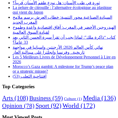
ثورة في طب الأسنان: هل نودع طقم الأسنان قريباً؟
La pelure de citrouille : l’alternative écologique au plastique
qui vient du Japon
السيادة الصناعية محور التنمية: خطاب العرش يرسم ملامح
المغرب الجديد
الهيدروجين الأخضر في المغرب: آفاق اقتصادية واعدة وطموح
لقيادة السوق العالمية
كتاب “ذاكرة ملك”: لماذا يجب أن تقرأ سيرة الحسن الثاني بعد
33 عاماً؟
نهائي كأس العالم 2026: الأرجنتين وإسبانيا في مواجهة
تاريخية.. وفرنسا وإنجلترا على ميدالية العار
Les 5 Meilleurs Livres de Développement Personnel à Lire en
2026
Morocco’s Gaza gambit: A milestone for Trump’s peace plan
or a strategic mirage?
افتتاحية الثعلب (53)
Top Categories
Arts
(108)
Media
(136)
Business
(59)
Culture
(1)
World
(172)
Opinion
(78)
Sport
(92)
Most Viewed Posts