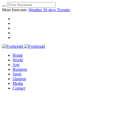
More forecasts:
Weather 30 days Toronto
Home
World
Arts
Business
Sport
Opinion
Media
Contact