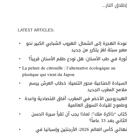
إطلاق النار...
LATEST ARTICLES:
عودة الهجرة إلى الشمال: الهروب الشبابي الكبير نحو
معبر سبتة لغز يتكرر من جديد
ثورة في طب الأسنان: هل نودع طقم الأسنان قريباً؟
La pelure de citrouille : l’alternative écologique au
plastique qui vient du Japon
السيادة الصناعية محور التنمية: خطاب العرش يرسم
ملامح المغرب الجديد
الهيدروجين الأخضر في المغرب: آفاق اقتصادية واعدة
وطموح لقيادة السوق العالمية
كتاب “ذاكرة ملك”: لماذا يجب أن تقرأ سيرة الحسن
الثاني بعد 33 عاماً؟
نهائي كأس العالم 2026: الأرجنتين وإسبانيا في