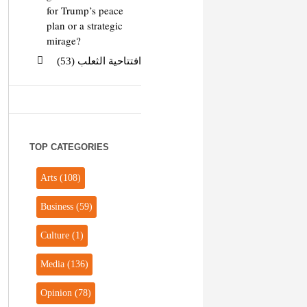
for Trump’s peace
plan or a strategic
mirage?
افتتاحية الثعلب (53)
TOP CATEGORIES
Arts
(108)
Business
(59)
Culture
(1)
Media
(136)
Opinion
(78)