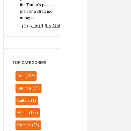
for Trump’s peace
plan or a strategic
mirage?
افتتاحية الثعلب (53)
TOP CATEGORIES
Arts
(108)
Business
(59)
Culture
(1)
Media
(136)
Opinion
(78)