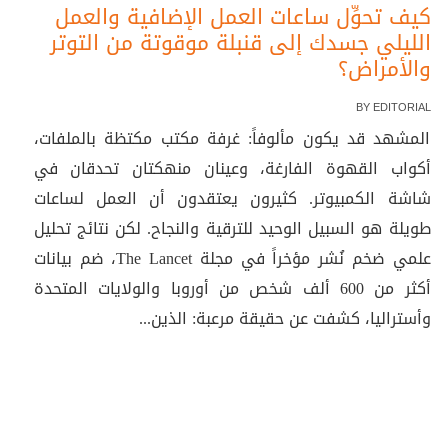
كيف تحوِّل ساعات العمل الإضافية والعمل
الليلي جسدك إلى قنبلة موقوتة من التوتر
والأمراض؟
BY
EDITORIAL
المشهد قد يكون مألوفاً: غرفة مكتب مكتظة بالملفات،
أكواب القهوة الفارغة، وعينان منهكتان تحدقان في
شاشة الكمبيوتر. كثيرون يعتقدون أن العمل لساعات
طويلة هو السبيل الوحيد للترقية والنجاح. لكن نتائج تحليل
علمي ضخم نُشر مؤخراً في مجلة The Lancet، ضم بيانات
أكثر من 600 ألف شخص من أوروبا والولايات المتحدة
وأستراليا، كشفت عن حقيقة مرعبة: الذين...