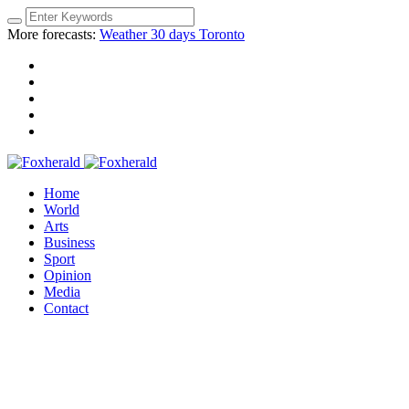
More forecasts:
Weather 30 days Toronto
Home
World
Arts
Business
Sport
Opinion
Media
Contact