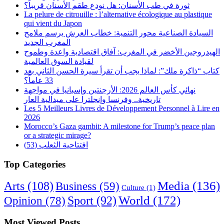
ثورة في طب الأسنان: هل نودع طقم الأسنان قريباً؟
La pelure de citrouille : l’alternative écologique au plastique
qui vient du Japon
السيادة الصناعية محور التنمية: خطاب العرش يرسم ملامح
المغرب الجديد
الهيدروجين الأخضر في المغرب: آفاق اقتصادية واعدة وطموح
لقيادة السوق العالمية
كتاب “ذاكرة ملك”: لماذا يجب أن تقرأ سيرة الحسن الثاني بعد
33 عاماً؟
نهائي كأس العالم 2026: الأرجنتين وإسبانيا في مواجهة
تاريخية.. وفرنسا وإنجلترا على ميدالية العار
Les 5 Meilleurs Livres de Développement Personnel à Lire en
2026
Morocco’s Gaza gambit: A milestone for Trump’s peace plan
or a strategic mirage?
افتتاحية الثعلب (53)
Top Categories
Arts
(108)
Media
(136)
Business
(59)
Culture
(1)
World
(172)
Opinion
(78)
Sport
(92)
Most Viewed Posts