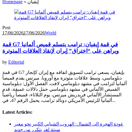
إيفيان
»
Homepage
Post
17/06/2026
17/06/2026
World
قمة G7 في قمة إيفيان: ترامب يتسلم قميص ألمانيا
ويراهن على “اختراق” إيران لإنقاذ العلاقات المتوترة
by
Editorial
في قمة G7 بإيفيان، يسعى ترامب لتسويق اتفاقه مع إيران كإنجاز
دبلوماسي، وسط علاقات متوترة مع أوروبا. ميرتس يقدم قميصاً
ألمانياً لترامب في مشهد دبلوماسي لافت. الفصل الأول: دبلوماسية
القميص الألماني في مشهد دبلوماسي حمل دلالات عميقة، قدم
المستشار الألماني فريدريش ميرتس، يوم الثلاثاء، قميصاً رياضياً
ألمانياً للرئيس الأمريكي دونالد ترامب، يحمل الرقم 47، في...
Latest Articles:
عودة الهجرة إلى الشمال: الهروب الشبابي الكبير نحو معبر
سبتة لغز يتكرر من جديد