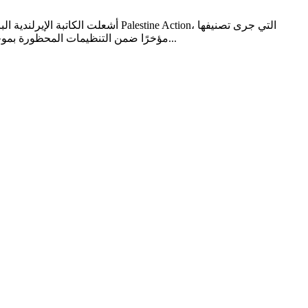
أشعلت الكاتبة الإيرلندية البارزة 
مؤخرًا ضمن التنظيمات المحظورة بموجب قانون الإرهاب البريطاني لعام 2000. هذا القرار لم يكن مجرد لفتة رمزية من كاتبة عُرفت بمواقفها المؤيدة للقضية الفلسطينية، بل تحوّل...