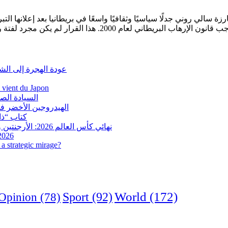
سالي روني جدلًا سياسيًا وثقافيًا واسعًا في بريطانيا بعد إعلانها التبرع بعوائد كتبها وح
عودة الهجرة إلى الش
i vient du Japon
السيادة الص
الهيدروجين الأخضر في
كتاب “ذاك
نهائي كأس العالم 2026: الأرجنتين وإسبانيا في مواجهة تاريخية.. وفرنسا وإنجلترا على ميدالية العار
 2026
a strategic mirage?
World
(172)
Opinion
(78)
Sport
(92)