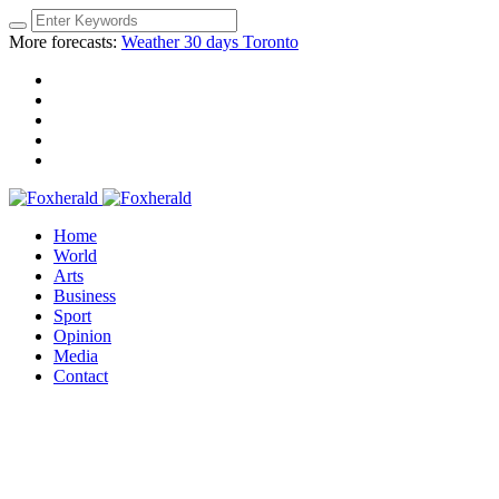
More forecasts:
Weather 30 days Toronto
Home
World
Arts
Business
Sport
Opinion
Media
Contact