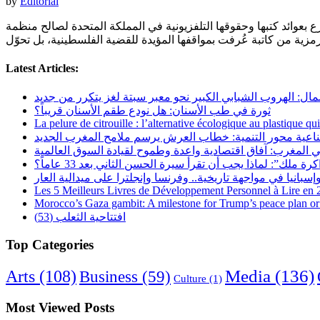
by
Editorial
قوقها التلفزيونية في المملكة المتحدة لصالح منظمة Palestine Action، التي جرى تصنيفها
Latest Articles:
مال: الهروب الشبابي الكبير نحو معبر سبتة لغز يتكرر من جديد
ثورة في طب الأسنان: هل نودع طقم الأسنان قريباً؟
La pelure de citrouille : l’alternative écologique au plastique qu
ناعية محور التنمية: خطاب العرش يرسم ملامح المغرب الجديد
 المغرب: آفاق اقتصادية واعدة وطموح لقيادة السوق العالمية
رة ملك”: لماذا يجب أن تقرأ سيرة الحسن الثاني بعد 33 عاماً؟
Les 5 Meilleurs Livres de Développement Personnel à Lire en
Morocco’s Gaza gambit: A milestone for Trump’s peace plan or 
افتتاحية الثعلب (53)
Top Categories
Arts
(108)
Media
(136)
Business
(59)
Culture
(1)
Most Viewed Posts