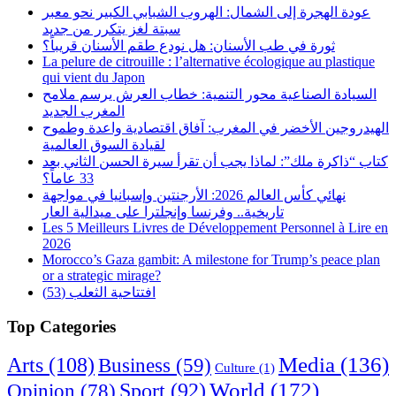
عودة الهجرة إلى الشمال: الهروب الشبابي الكبير نحو معبر
سبتة لغز يتكرر من جديد
ثورة في طب الأسنان: هل نودع طقم الأسنان قريباً؟
La pelure de citrouille : l’alternative écologique au plastique
qui vient du Japon
السيادة الصناعية محور التنمية: خطاب العرش يرسم ملامح
المغرب الجديد
الهيدروجين الأخضر في المغرب: آفاق اقتصادية واعدة وطموح
لقيادة السوق العالمية
كتاب “ذاكرة ملك”: لماذا يجب أن تقرأ سيرة الحسن الثاني بعد
33 عاماً؟
نهائي كأس العالم 2026: الأرجنتين وإسبانيا في مواجهة
تاريخية.. وفرنسا وإنجلترا على ميدالية العار
Les 5 Meilleurs Livres de Développement Personnel à Lire en
2026
Morocco’s Gaza gambit: A milestone for Trump’s peace plan
or a strategic mirage?
افتتاحية الثعلب (53)
Top Categories
Arts
(108)
Media
(136)
Business
(59)
Culture
(1)
World
(172)
Opinion
(78)
Sport
(92)