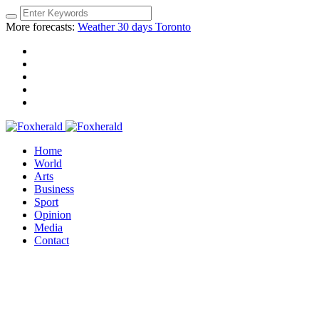
More forecasts:
Weather 30 days Toronto
Home
World
Arts
Business
Sport
Opinion
Media
Contact