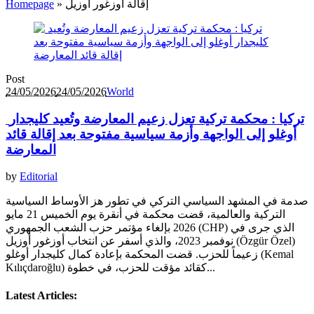
إقالة أوزغور أوزيل
»
Homepage
Post
24/05/2026
24/05/2026
World
تركيا : محكمة تركية تعزل زعيم المعارضة وتُعيد كليجدار
أوغلو إلى الواجهة وأزمة سياسية مفتوحة بعد إقالة قائد
المعارضة
by
Editorial
صدمة في المشهد السياسي التركي في تطور هز الأوساط السياسية
التركية والعالمية، قضت محكمة في أنقرة يوم الخميس 21 مايو
2026 بإلغاء مؤتمر حزب الشعب الجمهوري (CHP) الذي جرى في
نوفمبر 2023، والذي أسفر عن انتخاب أوزغور أوزيل (Özgür Özel)
زعيماً للحزب. قضت المحكمة بإعادة كمال كليجدار أوغلو (Kemal
Kılıçdaroğlu) كقائد مؤقت للحزب، في خطوة...
Latest Articles: