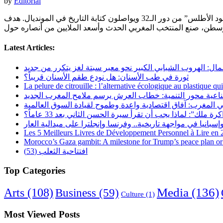
by
Editorial
في ليلة تاريخية، حقق المنتخب المغربي فوزاً ثميناً على اسكتلندا بهدف قياسي سجله إسماعيل صيباري بعد 71 ثانية فقط، ليقترب “أسود الأطلس” من دور الـ32 ويواصلون كتابة التاريخ في المونديال. هدف
Latest Articles:
مال: الهروب الشبابي الكبير نحو معبر سبتة لغز يتكرر من جديد
ثورة في طب الأسنان: هل نودع طقم الأسنان قريباً؟
La pelure de citrouille : l’alternative écologique au plastique qu
ناعية محور التنمية: خطاب العرش يرسم ملامح المغرب الجديد
 المغرب: آفاق اقتصادية واعدة وطموح لقيادة السوق العالمية
رة ملك”: لماذا يجب أن تقرأ سيرة الحسن الثاني بعد 33 عاماً؟
Les 5 Meilleurs Livres de Développement Personnel à Lire en
Morocco’s Gaza gambit: A milestone for Trump’s peace plan or 
افتتاحية الثعلب (53)
Top Categories
Arts
(108)
Media
(136)
Business
(59)
Culture
(1)
Most Viewed Posts