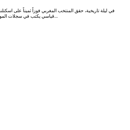
قياسي يكتب في سجلات المونديال في ليلة استثنائية على ملعب “جيليت” في فوكسبورو بضواحي بوسطن، صنع المنتخب المغربي الحدث وأسعد الملايين من أنصاره حول...