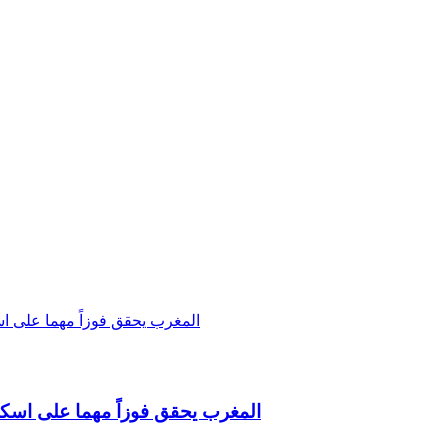
المغرب يحقق فوزاً مهما على اسكتلندا ويقترب من د