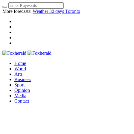
More forecasts:
Weather 30 days Toronto
Home
World
Arts
Business
Sport
Opinion
Media
Contact