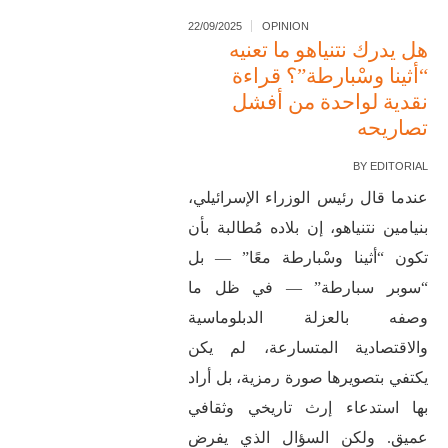
22/09/2025
OPINION
هل يدرك نتنياهو ما تعنيه
“أثينا وسْبارطة”؟ قراءة
نقدية لواحدة من أفشل
تصاريحه
BY
EDITORIAL
عندما قال رئيس الوزراء الإسرائيلي،
بنيامين نتنياهو، إن بلاده مُطالبة بأن
تكون “أثينا وسْبارطة معًا” — بل
“سوبر سبارطة” — في ظل ما
وصفه بالعزلة الدبلوماسية
والاقتصادية المتسارعة، لم يكن
يكتفي بتصويرها صورة رمزية، بل أراد
بها استدعاء إرث تاريخي وثقافي
عميق. ولكن السؤال الذي يفرض