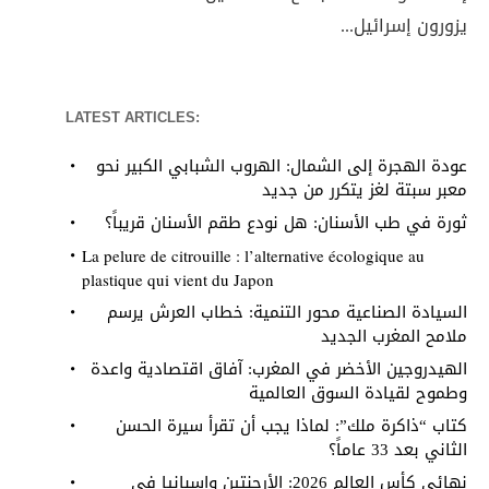
يزورون إسرائيل...
LATEST ARTICLES:
عودة الهجرة إلى الشمال: الهروب الشبابي الكبير نحو
معبر سبتة لغز يتكرر من جديد
ثورة في طب الأسنان: هل نودع طقم الأسنان قريباً؟
La pelure de citrouille : l’alternative écologique au
plastique qui vient du Japon
السيادة الصناعية محور التنمية: خطاب العرش يرسم
ملامح المغرب الجديد
الهيدروجين الأخضر في المغرب: آفاق اقتصادية واعدة
وطموح لقيادة السوق العالمية
كتاب “ذاكرة ملك”: لماذا يجب أن تقرأ سيرة الحسن
الثاني بعد 33 عاماً؟
نهائي كأس العالم 2026: الأرجنتين وإسبانيا في