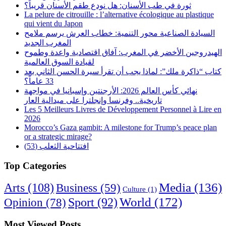
ثورة في طب الأسنان: هل نودع طقم الأسنان قريباً؟
La pelure de citrouille : l’alternative écologique au plastique
qui vient du Japon
السيادة الصناعية محور التنمية: خطاب العرش يرسم ملامح
المغرب الجديد
الهيدروجين الأخضر في المغرب: آفاق اقتصادية واعدة وطموح
لقيادة السوق العالمية
كتاب “ذاكرة ملك”: لماذا يجب أن تقرأ سيرة الحسن الثاني بعد
33 عاماً؟
نهائي كأس العالم 2026: الأرجنتين وإسبانيا في مواجهة
تاريخية.. وفرنسا وإنجلترا على ميدالية العار
Les 5 Meilleurs Livres de Développement Personnel à Lire en
2026
Morocco’s Gaza gambit: A milestone for Trump’s peace plan
or a strategic mirage?
افتتاحية الثعلب (53)
Top Categories
Arts
(108)
Media
(136)
Business
(59)
Culture
(1)
World
(172)
Opinion
(78)
Sport
(92)
Most Viewed Posts