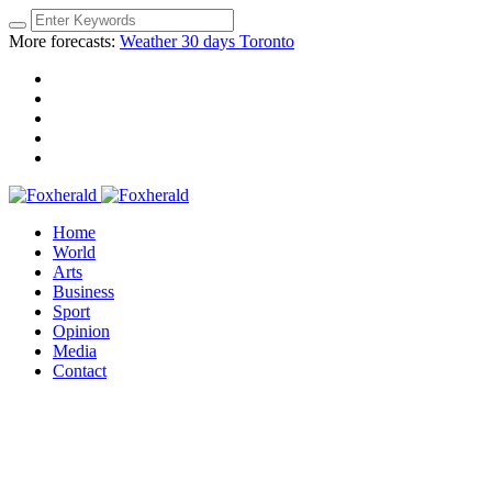
More forecasts:
Weather 30 days Toronto
Home
World
Arts
Business
Sport
Opinion
Media
Contact