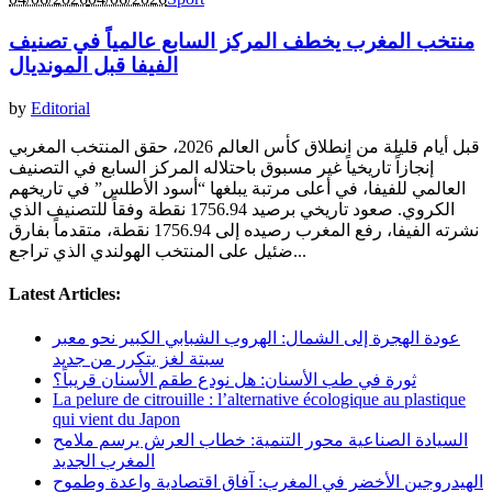
منتخب المغرب يخطف المركز السابع عالمياً في تصنيف
الفيفا قبل المونديال
by
Editorial
قبل أيام قليلة من انطلاق كأس العالم 2026، حقق المنتخب المغربي
إنجازاً تاريخياً غير مسبوق باحتلاله المركز السابع في التصنيف
العالمي للفيفا، في أعلى مرتبة يبلغها “أسود الأطلس” في تاريخهم
الكروي. صعود تاريخي برصيد 1756.94 نقطة وفقاً للتصنيف الذي
نشرته الفيفا، رفع المغرب رصيده إلى 1756.94 نقطة، متقدماً بفارق
ضئيل على المنتخب الهولندي الذي تراجع...
Latest Articles:
عودة الهجرة إلى الشمال: الهروب الشبابي الكبير نحو معبر
سبتة لغز يتكرر من جديد
ثورة في طب الأسنان: هل نودع طقم الأسنان قريباً؟
La pelure de citrouille : l’alternative écologique au plastique
qui vient du Japon
السيادة الصناعية محور التنمية: خطاب العرش يرسم ملامح
المغرب الجديد
الهيدروجين الأخضر في المغرب: آفاق اقتصادية واعدة وطموح