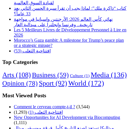
لقيادة السوق العالمية
كتاب “ذاكرة ملك”: لماذا يجب أن تقرأ سيرة الحسن الثاني بعد
33 عاماً؟
نهائي كأس العالم 2026: الأرجنتين وإسبانيا في مواجهة
تاريخية.. وفرنسا وإنجلترا على ميدالية العار
Les 5 Meilleurs Livres de Développement Personnel à Lire en
2026
Morocco’s Gaza gambit: A milestone for Trump’s peace plan
or a strategic mirage?
افتتاحية الثعلب (53)
Top Categories
Arts
(108)
Media
(136)
Business
(59)
Culture
(1)
World
(172)
Opinion
(78)
Sport
(92)
Most Viewed Posts
Comment le cerveau compte-t-il ?
(3,544)
افتتاحية الثعلب (1)
(1,293)
New Opportunities for AI Development via Biocomputing
(1,111)
ميتاليكا تستعد لصنع التاريخ كأول فرقة موسيقى ميتال