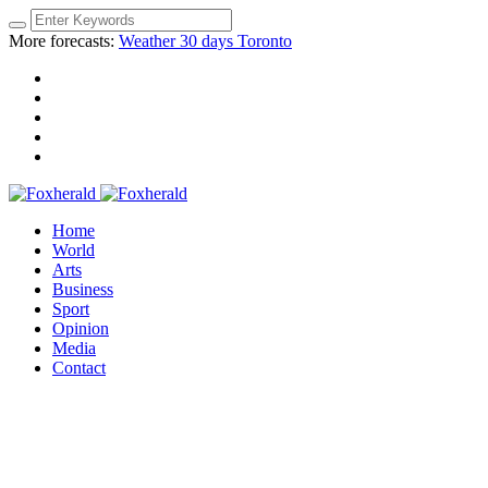
More forecasts:
Weather 30 days Toronto
Home
World
Arts
Business
Sport
Opinion
Media
Contact