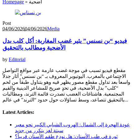
أضحية
»
Homepage
Post
04/06/2026
04/06/2026
Media
فيديو “بن نسنس” يثير غضب المغاربة: أكل كلب بدل
الأضحية ومطالب بالتحقيق
by
Editorial
مقطع فيديو تسبب في موجة غضب عارمة عبر مواقع التواصل
الاجتماعي بالمغرب. اليوتيوبر المعروف بـ “بن نسنس” أثار جدلاً
واسعاً بعد تداول مقطع مصور يظهر فيه وهو يتناول طبقاً من لحم
“كلب” بدل الأضحية، في تحدٍ صريح للمشاعر الدينية والقيم
المجتمعية. هاشتاغات الغضب تصدرت قائمة الترند، ومطالبات
بالتحقيق تتصاعد، وسط تساؤلات حول حدود “الترند” في عالم...
Latest Articles:
عودة الهجرة إلى الشمال: الهروب الشبابي الكبير نحو معبر
سبتة لغز يتكرر من جديد
ثورة في طب الأسنان: هل نودع طقم الأسنان قريباً؟