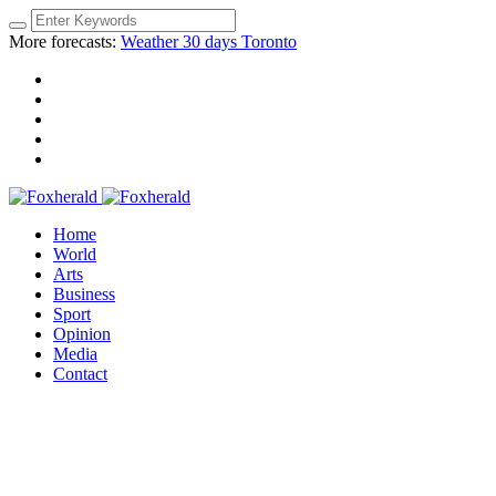
More forecasts:
Weather 30 days Toronto
Home
World
Arts
Business
Sport
Opinion
Media
Contact