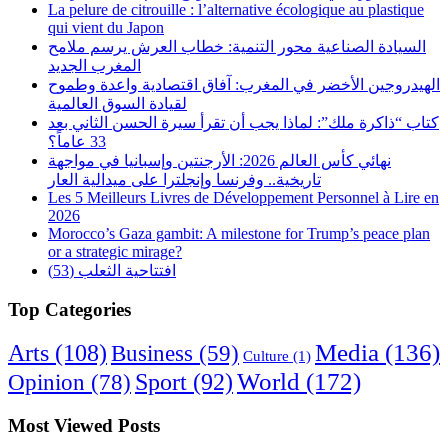
La pelure de citrouille : l’alternative écologique au plastique
qui vient du Japon
السيادة الصناعية محور التنمية: خطاب العرش يرسم ملامح
المغرب الجديد
الهيدروجين الأخضر في المغرب: آفاق اقتصادية واعدة وطموح
لقيادة السوق العالمية
كتاب “ذاكرة ملك”: لماذا يجب أن تقرأ سيرة الحسن الثاني بعد
33 عاماً؟
نهائي كأس العالم 2026: الأرجنتين وإسبانيا في مواجهة
تاريخية.. وفرنسا وإنجلترا على ميدالية العار
Les 5 Meilleurs Livres de Développement Personnel à Lire en
2026
Morocco’s Gaza gambit: A milestone for Trump’s peace plan
or a strategic mirage?
افتتاحية الثعلب (53)
Top Categories
Arts
(108)
Media
(136)
Business
(59)
Culture
(1)
World
(172)
Opinion
(78)
Sport
(92)
Most Viewed Posts