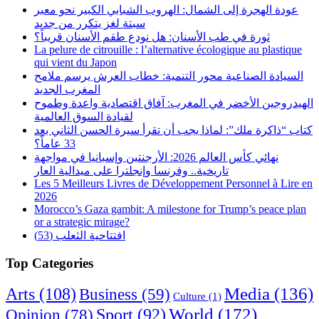
عودة الهجرة إلى الشمال: الهروب الشبابي الكبير نحو معبر
سبتة لغز يتكرر من جديد
ثورة في طب الأسنان: هل نودع طقم الأسنان قريباً؟
La pelure de citrouille : l’alternative écologique au plastique
qui vient du Japon
السيادة الصناعية محور التنمية: خطاب العرش يرسم ملامح
المغرب الجديد
الهيدروجين الأخضر في المغرب: آفاق اقتصادية واعدة وطموح
لقيادة السوق العالمية
كتاب “ذاكرة ملك”: لماذا يجب أن تقرأ سيرة الحسن الثاني بعد
33 عاماً؟
نهائي كأس العالم 2026: الأرجنتين وإسبانيا في مواجهة
تاريخية.. وفرنسا وإنجلترا على ميدالية العار
Les 5 Meilleurs Livres de Développement Personnel à Lire en
2026
Morocco’s Gaza gambit: A milestone for Trump’s peace plan
or a strategic mirage?
افتتاحية الثعلب (53)
Top Categories
Arts
(108)
Media
(136)
Business
(59)
Culture
(1)
World
(172)
Opinion
(78)
Sport
(92)