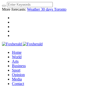
More forecasts:
Weather 30 days Toronto
Home
World
Arts
Business
Sport
Opinion
Media
Contact