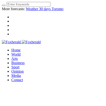
More forecasts:
Weather 30 days Toronto
Home
World
Arts
Business
Sport
Opinion
Media
Contact