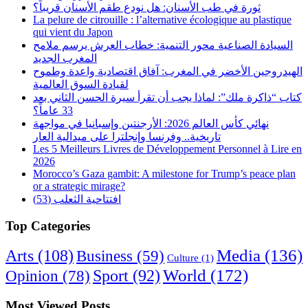
ثورة في طب الأسنان: هل نودع طقم الأسنان قريباً؟
La pelure de citrouille : l’alternative écologique au plastique
qui vient du Japon
السيادة الصناعية محور التنمية: خطاب العرش يرسم ملامح
المغرب الجديد
الهيدروجين الأخضر في المغرب: آفاق اقتصادية واعدة وطموح
لقيادة السوق العالمية
كتاب “ذاكرة ملك”: لماذا يجب أن تقرأ سيرة الحسن الثاني بعد
33 عاماً؟
نهائي كأس العالم 2026: الأرجنتين وإسبانيا في مواجهة
تاريخية.. وفرنسا وإنجلترا على ميدالية العار
Les 5 Meilleurs Livres de Développement Personnel à Lire en
2026
Morocco’s Gaza gambit: A milestone for Trump’s peace plan
or a strategic mirage?
افتتاحية الثعلب (53)
Top Categories
Arts
(108)
Media
(136)
Business
(59)
Culture
(1)
World
(172)
Opinion
(78)
Sport
(92)
Most Viewed Posts