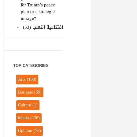
for Trump’s peace
plan or a strategic
mirage?
افتتاحية الثعلب (53)
TOP CATEGORIES
Arts
(108)
Business
(59)
Culture
(1)
Media
(136)
Opinion
(78)