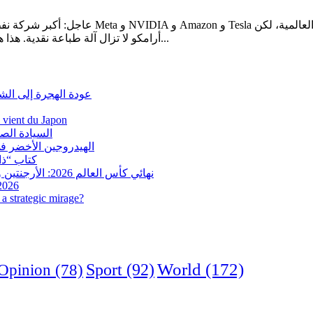
أرامكو لا تزال آلة طباعة نقدية. هذا هو ثاني أكبر ربح في تاريخهم، بعد الطفرة التي غذتها أزمة الطاقة العام...
عودة الهجرة إلى الش
i vient du Japon
السيادة الص
الهيدروجين الأخضر في
كتاب “ذاك
نهائي كأس العالم 2026: الأرجنتين وإسبانيا في مواجهة تاريخية.. وفرنسا وإنجلترا على ميدالية العار
 2026
a strategic mirage?
World
(172)
Opinion
(78)
Sport
(92)