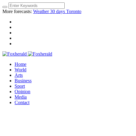
More forecasts:
Weather 30 days Toronto
Home
World
Arts
Business
Sport
Opinion
Media
Contact