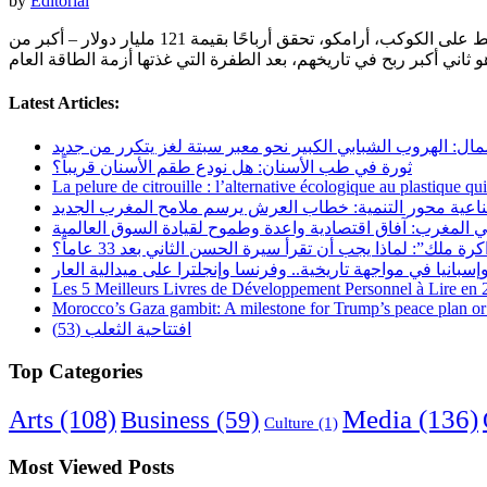
by
Editorial
عاجل: أكبر شركة نفط على الكوكب، أرامكو، تحقق أرباحًا بقيمة 121 مليار دولار – أكبر من Meta و NVIDIA و Amazon و Tesla مجتمعين لا تحظى باهتمام كبير مثل سبعة أكبر الأسواق المالية العالمية، لكن
Latest Articles:
مال: الهروب الشبابي الكبير نحو معبر سبتة لغز يتكرر من جديد
ثورة في طب الأسنان: هل نودع طقم الأسنان قريباً؟
La pelure de citrouille : l’alternative écologique au plastique qu
ناعية محور التنمية: خطاب العرش يرسم ملامح المغرب الجديد
 المغرب: آفاق اقتصادية واعدة وطموح لقيادة السوق العالمية
رة ملك”: لماذا يجب أن تقرأ سيرة الحسن الثاني بعد 33 عاماً؟
Les 5 Meilleurs Livres de Développement Personnel à Lire en
Morocco’s Gaza gambit: A milestone for Trump’s peace plan or 
افتتاحية الثعلب (53)
Top Categories
Arts
(108)
Media
(136)
Business
(59)
Culture
(1)
Most Viewed Posts