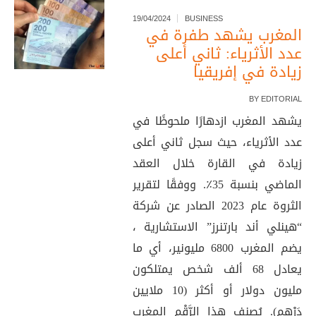
19/04/2024
BUSINESS
المغرب يشهد طفرة في
عدد الأثرياء: ثاني أعلى
زيادة في إفريقيا
BY
EDITORIAL
يشهد المغرب ازدهارًا ملحوظًا في
عدد الأثرياء، حيث سجل ثاني أعلى
زيادة في القارة خلال العقد
الماضي بنسبة 35٪. ووفقًا لتقرير
الثروة عام 2023 الصادر عن شركة
“هينلي أند بارتنرز” الاستشارية ،
يضم المغرب 6800 مليونير، أي ما
يعادل 68 ألف شخص يمتلكون
مليون دولار أو أكثر (10 ملايين
دَرْهم). يُصنف هذا الرَّقْم المغرب