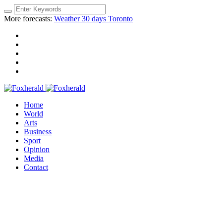
More forecasts:
Weather 30 days Toronto
Home
World
Arts
Business
Sport
Opinion
Media
Contact