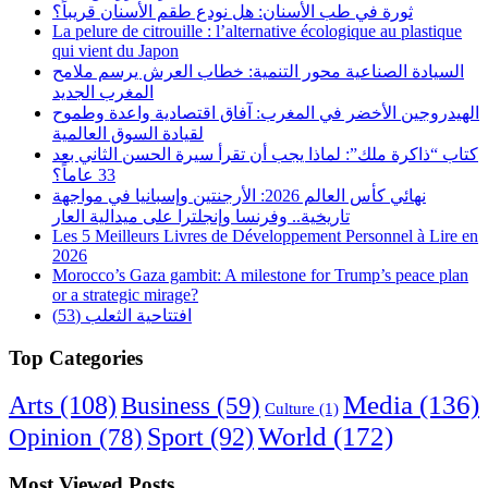
ثورة في طب الأسنان: هل نودع طقم الأسنان قريباً؟
La pelure de citrouille : l’alternative écologique au plastique
qui vient du Japon
السيادة الصناعية محور التنمية: خطاب العرش يرسم ملامح
المغرب الجديد
الهيدروجين الأخضر في المغرب: آفاق اقتصادية واعدة وطموح
لقيادة السوق العالمية
كتاب “ذاكرة ملك”: لماذا يجب أن تقرأ سيرة الحسن الثاني بعد
33 عاماً؟
نهائي كأس العالم 2026: الأرجنتين وإسبانيا في مواجهة
تاريخية.. وفرنسا وإنجلترا على ميدالية العار
Les 5 Meilleurs Livres de Développement Personnel à Lire en
2026
Morocco’s Gaza gambit: A milestone for Trump’s peace plan
or a strategic mirage?
افتتاحية الثعلب (53)
Top Categories
Arts
(108)
Media
(136)
Business
(59)
Culture
(1)
World
(172)
Opinion
(78)
Sport
(92)
Most Viewed Posts