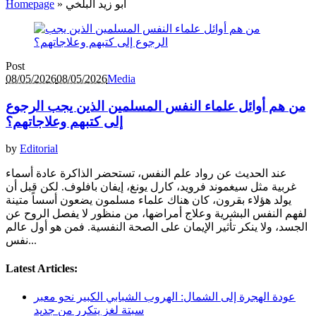
أبو زيد البلخي
»
Homepage
Post
08/05/2026
08/05/2026
Media
من هم أوائل علماء النفس المسلمين الذين يجب الرجوع
إلى كتبهم وعلاجاتهم؟
by
Editorial
عند الحديث عن رواد علم النفس، تستحضر الذاكرة عادة أسماء
غربية مثل سيغموند فرويد، كارل يونغ، إيفان بافلوف. لكن قبل أن
يولد هؤلاء بقرون، كان هناك علماء مسلمون يضعون أسساً متينة
لفهم النفس البشرية وعلاج أمراضها، من منظور لا يفصل الروح عن
الجسد، ولا ينكر تأثير الإيمان على الصحة النفسية. فمن هو أول عالم
نفس...
Latest Articles:
عودة الهجرة إلى الشمال: الهروب الشبابي الكبير نحو معبر
سبتة لغز يتكرر من جديد