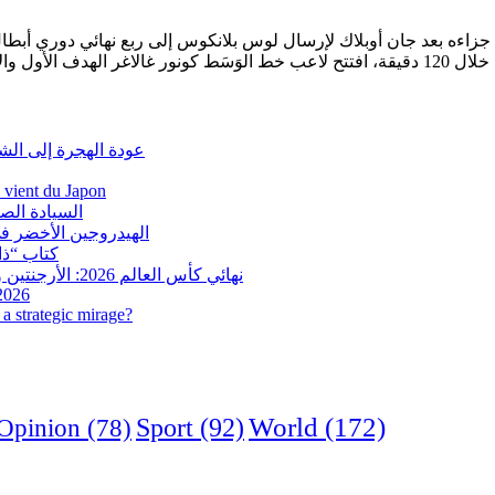
زاءه بعد جان أوبلاك لإرسال لوس بلانكوس إلى ربع نهائي دوري أبطال 
عودة الهجرة إلى الش
i vient du Japon
السيادة الص
الهيدروجين الأخضر في
كتاب “ذاك
نهائي كأس العالم 2026: الأرجنتين وإسبانيا في مواجهة تاريخية.. وفرنسا وإنجلترا على ميدالية العار
 2026
a strategic mirage?
World
(172)
Opinion
(78)
Sport
(92)