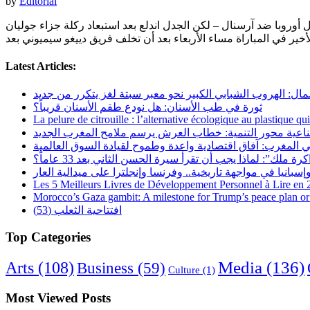
by
Editorial
أوروبا ضد آرسنال – لكن الجدل اندلع بعد استبعاد ركلة جزاء جوليان
Latest Articles:
مال: الهروب الشبابي الكبير نحو معبر سبتة لغز يتكرر من جديد
ثورة في طب الأسنان: هل نودع طقم الأسنان قريباً؟
La pelure de citrouille : l’alternative écologique au plastique qu
ناعية محور التنمية: خطاب العرش يرسم ملامح المغرب الجديد
 المغرب: آفاق اقتصادية واعدة وطموح لقيادة السوق العالمية
رة ملك”: لماذا يجب أن تقرأ سيرة الحسن الثاني بعد 33 عاماً؟
Les 5 Meilleurs Livres de Développement Personnel à Lire en
Morocco’s Gaza gambit: A milestone for Trump’s peace plan or 
افتتاحية الثعلب (53)
Top Categories
Arts
(108)
Media
(136)
Business
(59)
Culture
(1)
Most Viewed Posts