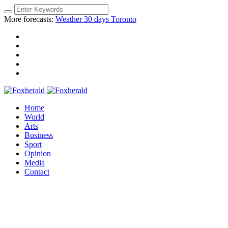
More forecasts:
Weather 30 days Toronto
Home
World
Arts
Business
Sport
Opinion
Media
Contact