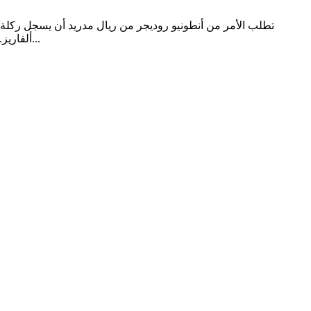
تطلب الأمر من أنطونيو روديجر من ريال مدريد أن يسجل ركلة ج
ألفاريز. خلال 120 دقيقة، افتتح لاعب خط الوَسَط كونور غالاغر الهدف الأول والأخير في المباراة مساء الأربعاء بعد أن تخلف فريق دييغو سيميوني بعد...